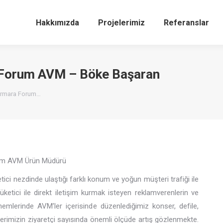
Hakkımızda
Projelerimiz
Referanslar
 Forum AVM – Böke Başaran
armara Forum…
um AVM Ürün Müdürü
 nezdinde ulaştığı farklı konum ve yoğun müşteri trafiği ile
etici ile direkt iletişim kurmak isteyen reklamverenlerin ve
dönemlerinde AVM’ler içerisinde düzenlediğimiz konser, defile,
ezlerimizin ziyaretçi sayısında önemli ölçüde artış gözlenmekte.