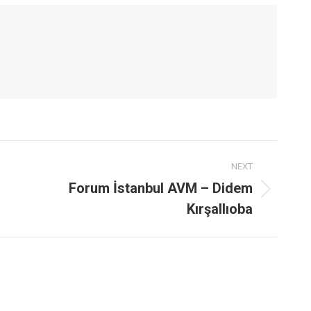
NEXT
Forum İstanbul AVM – Didem
Next
Kırşallıoba
post: