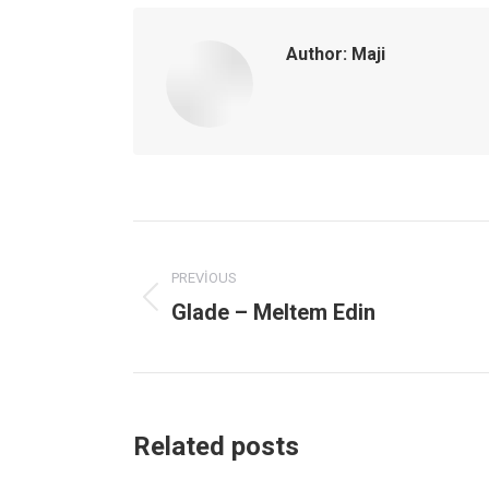
Author:
Maji
Post
navigation
PREVIOUS
Glade – Meltem Edin
Previous
post:
Related posts