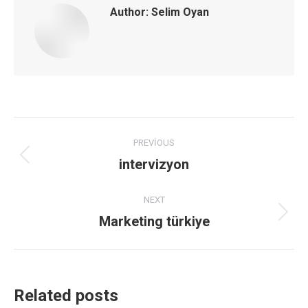
Author:
Selim Oyan
Post
PREVIOUS
navigation
intervizyon
Previous
post:
NEXT
Marketing türkiye
Next
post:
Related posts