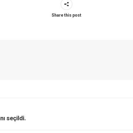
Share this post
ı seçildi.
Next
post: