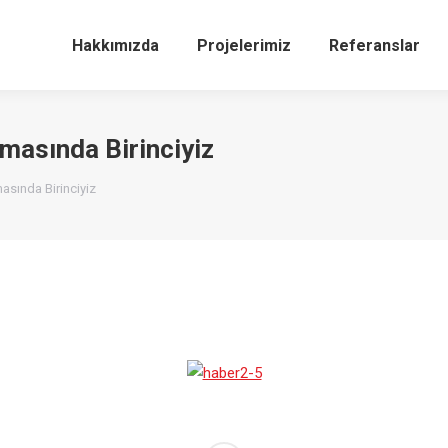
Hakkımızda
Projelerimiz
Referanslar
amasında Birinciyiz
masında Birinciyiz