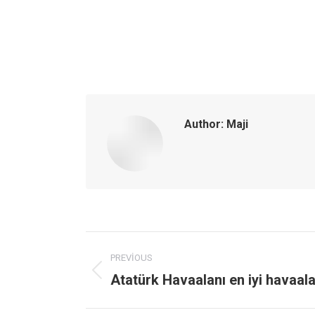
Author:
Maji
Post
PREVIOUS
navigation
Atatürk Havaalanı en iyi havaalan
Previous
post: