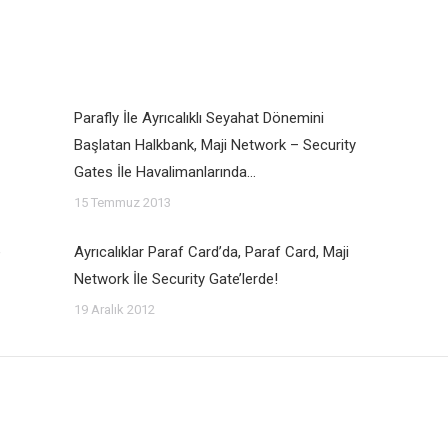
Parafly İle Ayrıcalıklı Seyahat Dönemini
Başlatan Halkbank, Maji Network – Security
Gates İle Havalimanlarında…
15 Temmuz 2013
e
Ayrıcalıklar Paraf Card’da, Paraf Card, Maji
Network İle Security Gate’lerde!
19 Aralık 2012