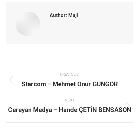
Author:
Maji
Post
PREVIOUS
navigation
Starcom – Mehmet Onur GÜNGÖR
Previous
post:
NEXT
Cereyan Medya – Hande ÇETİN BENSASON
Next
post: