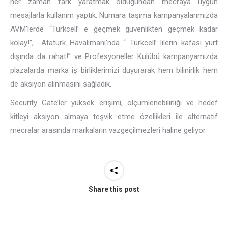
her zaman fark yaratmak olduğundan mecraya uygun
mesajlarla kullanım yaptık. Numara taşıma kampanyalarımızda
AVM’lerde “Turkcell’ e geçmek güvenlikten geçmek kadar
kolay!”, Atatürk Havalimanı’nda “ Turkcell’ lilerin kafası yurt
dışında da rahat!” ve Profesyoneller Kulübü kampanyamızda
plazalarda marka iş birliklerimizi duyurarak hem bilinirlik hem
de aksiyon alınmasını sağladık.
Security Gate’ler yüksek erişimi, ölçümlenebilirliği ve hedef
kitleyi aksiyon almaya teşvik etme özellikleri ile alternatif
mecralar arasında markaların vazgeçilmezleri haline geliyor.
Share this post