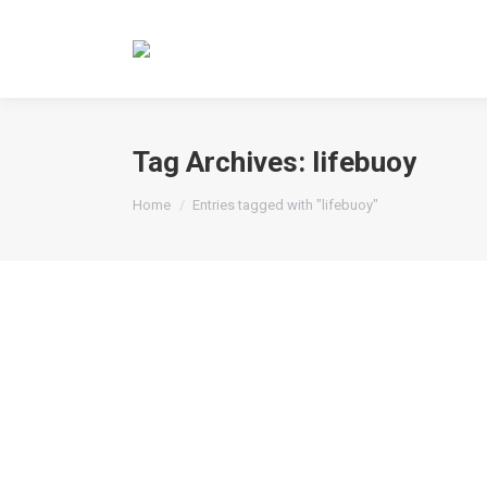
Tag Archives:
lifebuoy
You are here:
Home
Entries tagged with "lifebuoy"
Dove, Carrefour İçerenköy Avm i
Şirket Haberleri
By
Maji
28 Kasım 2011
Leave 
Unilever ile gerçekleştirdiğimiz yıllık anlaş
“Çiçek Kokuları Her Yanınızı Sarsın” kampanyas