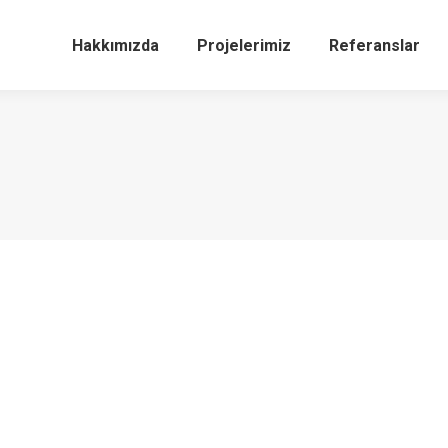
Hakkımızda
Projelerimiz
Referanslar
ç alanlarında…
a comment
ma doğrultusunda; Vaseline, Lifebuoy, Domestos, Rexona, Cif Sunlight
ı ile Carrefour İçerenköy Avm iç alanlarında yayında…