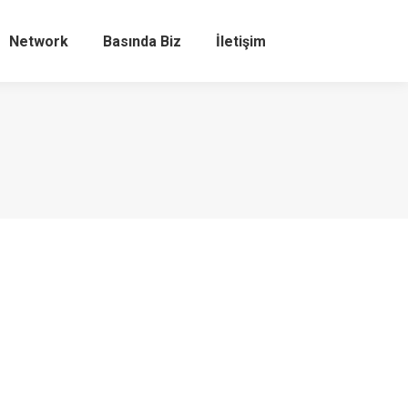
Network
Basında Biz
İletişim
Search:
, Omo, Yumoş çalışmalarımızdan sonra Dove,