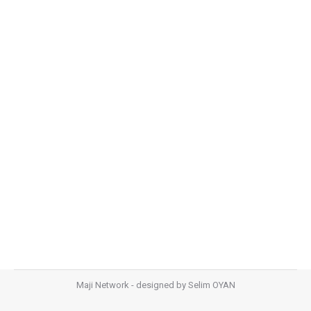
Maylo
Çevre Dostu Askı & Laundry Bag Projesi
,
Ev Bakım
,
Maylo
,
Sosyal Sorumluluk
By
Mediha PEDÜK
1 Mart 2021
Leave a comment
Maylo, Çevre Dostu Askı projesini tercih ederek
Pandemi döneminde insanların sağlığına dikkat çekmek
ve çevreye karşı sorumluluk gösterme bilinciyle reklam
çalışmasını Maji Network’ün doğa dostu askılarını
kullanarak yapmıştır.
Maji Network - designed by
Selim OYAN