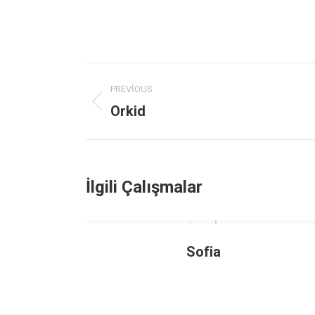
Project
PREVIOUS
navigation
Orkid
Previous
project:
İlgili Çalışmalar
Sofia