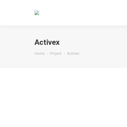
Activex
You are here:
Home
Project
Activex