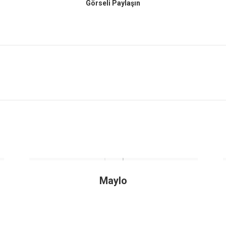
Görseli Paylaşın
Next
project:
Maylo