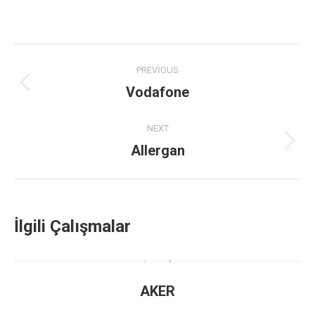
Project
PREVIOUS
navigation
Vodafone
Previous
project:
NEXT
Allergan
Next
project:
İlgili Çalışmalar
AKER