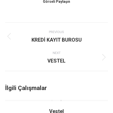
Görseli Paylaşın
Project
PREVIOUS
navigation
KREDİ KAYIT BUROSU
Previous
project:
NEXT
VESTEL
Next
project:
İlgili Çalışmalar
Vestel