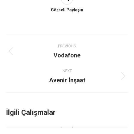
Görseli Paylaşın
Project
PREVIOUS
navigation
Vodafone
Previous
project:
NEXT
Avenir İnşaat
Next
project:
İlgili Çalışmalar