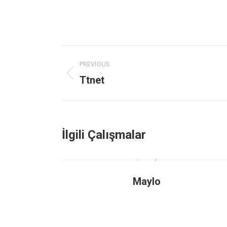
Project
PREVIOUS
navigation
Ttnet
Previous
project:
İlgili Çalışmalar
Maylo