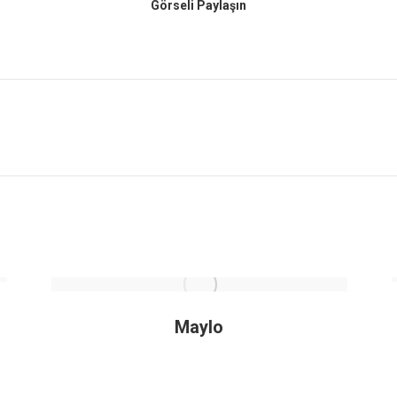
Görseli Paylaşın
Next
project:
Maylo