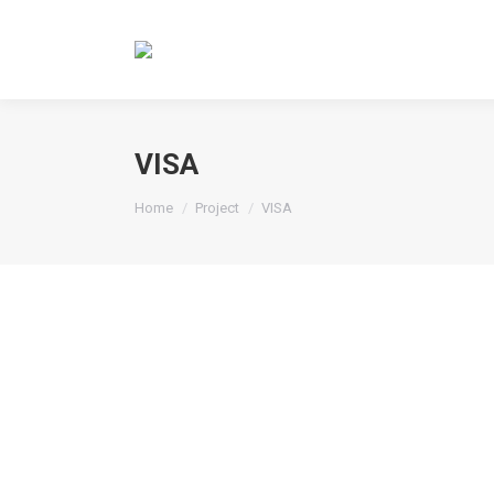
VISA
You are here:
Home
Project
VISA