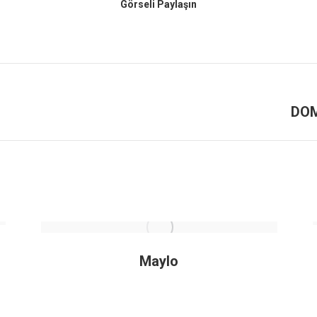
Görseli Paylaşın
DO
Next
project:
Maylo