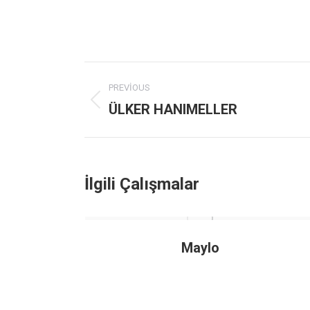
Project
PREVIOUS
navigation
ÜLKER HANIMELLER
Previous
project:
İlgili Çalışmalar
Maylo