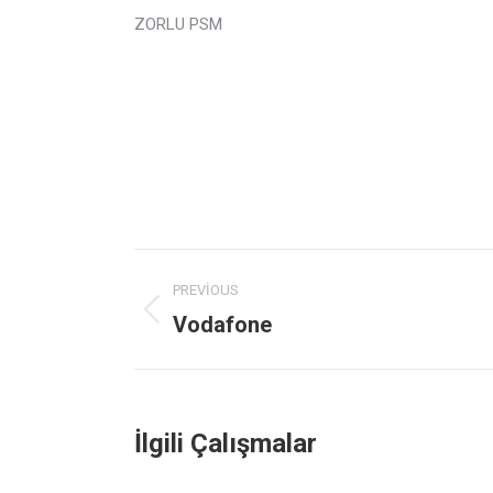
ZORLU PSM
Project
PREVIOUS
navigation
Vodafone
Previous
project:
İlgili Çalışmalar