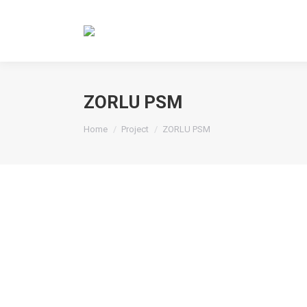
ZORLU PSM
You are here:
Home
Project
ZORLU PSM