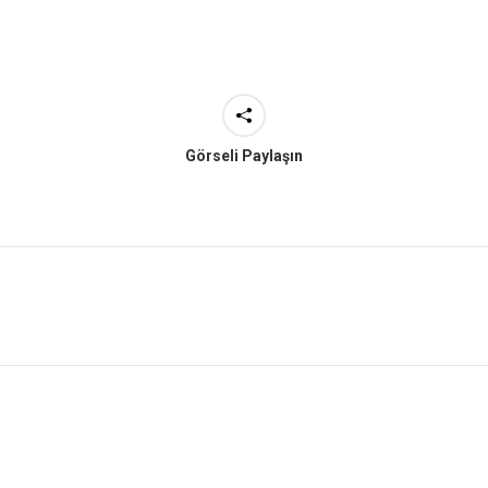
Görseli Paylaşın
Next
project: