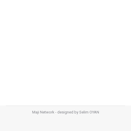
BAYRAKTAR İNŞAAT
Bayraktar İnşaat
,
İnşaat
,
Profesyoneller Raket Network
Projesi
By
Selim Oyan
10 Haziran 2015
MAJI NETWORK – PROFESYONELLER RAKET
NETWORK – PLAZA INDOOR REKLAM ALANLARI –
MASLAK LEVENT PLAZALAR ISTANBUL PLAZALAR
REKLAMLARI
Maji Network - designed by
Selim OYAN