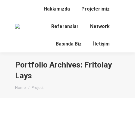
Hakkımızda
Projelerimiz
Referanslar
Network
Search:
Basında Biz
İletişim
Portfolio Archives:
Fritolay
Lays
You are here:
Home
Project