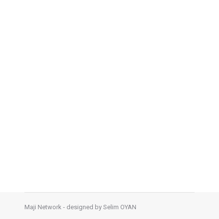
FRITOLAY
Alışveriş Merkezleri
,
Fritolay Lays
,
Yiyecek &
İçecek
By
Selim Oyan
27 Ağustos 2014
FRITOLAY
Maji Network - designed by
Selim OYAN