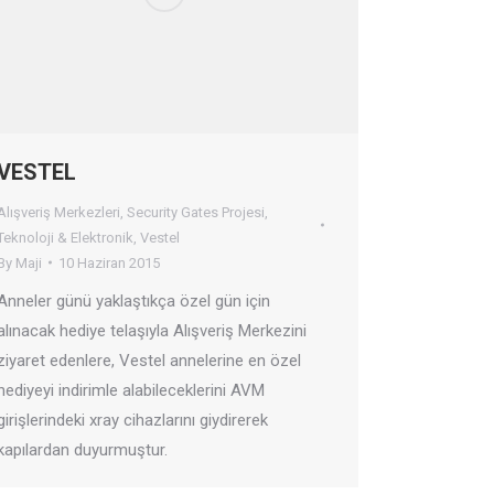
VESTEL
Alışveriş Merkezleri
,
Security Gates Projesi
,
Teknoloji & Elektronik
,
Vestel
By
Maji
10 Haziran 2015
Anneler günü yaklaştıkça özel gün için
alınacak hediye telaşıyla Alışveriş Merkezini
ziyaret edenlere, Vestel annelerine en özel
hediyeyi indirimle alabileceklerini AVM
girişlerindeki xray cihazlarını giydirerek
kapılardan duyurmuştur.