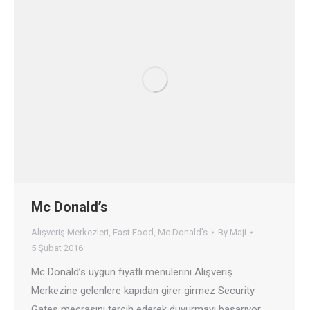
Mc Donald’s
Alışveriş Merkezleri
,
Fast Food
,
Mc Donald's
By
Maji
5 Şubat 2016
Mc Donald’s uygun fiyatlı menülerini Alışveriş
Merkezine gelenlere kapıdan girer girmez Security
Gates mecrasını tercih ederek duyurmayı başarıyor.