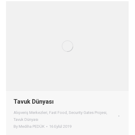
Tavuk Dünyası
Alışveriş Merkezleri
,
Fast Food
,
Security Gates Projesi
,
Tavuk Dünyası
By
Mediha PEDÜK
16 Eylül 2019