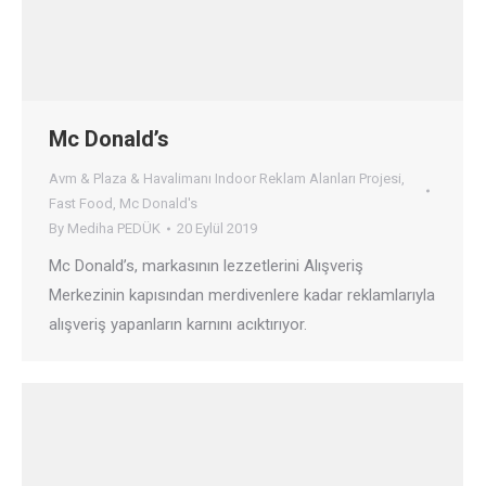
Mc Donald’s
Avm & Plaza & Havalimanı Indoor Reklam Alanları Projesi
,
Fast Food
,
Mc Donald's
By
Mediha PEDÜK
20 Eylül 2019
Mc Donald’s, markasının lezzetlerini Alışveriş
Merkezinin kapısından merdivenlere kadar reklamlarıyla
alışveriş yapanların karnını acıktırıyor.