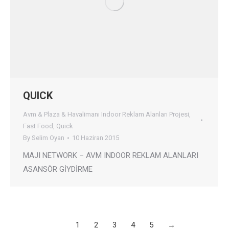
QUICK
Avm & Plaza & Havalimanı Indoor Reklam Alanları Projesi
,
Fast Food
,
Quick
By
Selim Oyan
10 Haziran 2015
MAJI NETWORK – AVM INDOOR REKLAM ALANLARI
ASANSÖR GİYDİRME
1
2
3
4
5
→