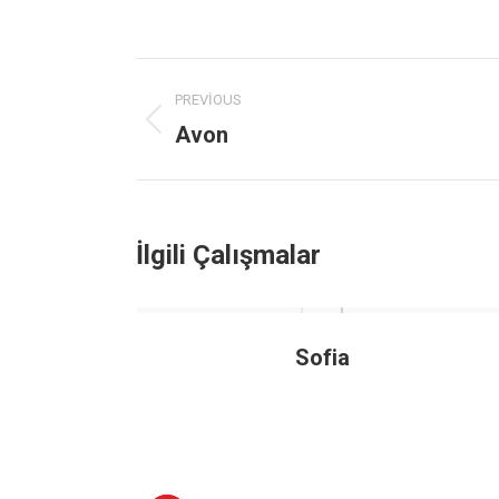
Project
PREVIOUS
navigation
Avon
Previous
project:
İlgili Çalışmalar
Sofia