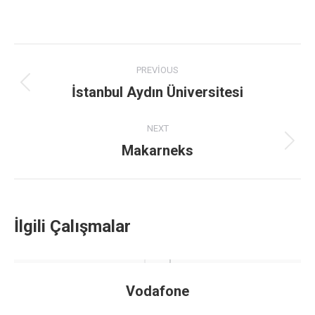
Project
PREVIOUS
navigation
İstanbul Aydın Üniversitesi
Previous
project:
NEXT
Makarneks
Next
project:
İlgili Çalışmalar
Vodafone