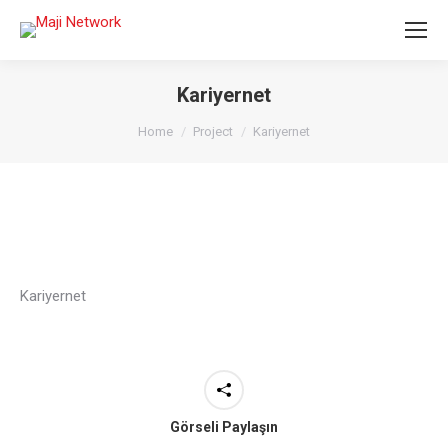
Kariyernet
You are here:
Home
Project
Kariyernet
Kariyernet
Görseli Paylaşın