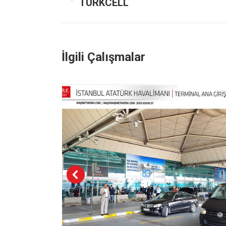
navigation
TURKCELL
Previous
project:
İlgili Çalışmalar